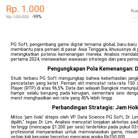
Rp. 1.000
Kua
Rp. 100.000
-99%
PG Soft, pengembang game digital ternama global, baru-baru 
membantu para pemain di pasar Asia Tenggara, khususnya di p
meningkatkan potensi kemenangan mereka. Analisis mendalam
pertama 2024, menawarkan wawasan strategis dari para pemain 
Pengungkapan Pola Kemenangan: Data
Studi terbaru PG Soft mengungkap bahwa keberhasilan jang
pencatatan yang ketat. Pemain elit mencatat rata-rata 150 
Player (RTP) di atas 96,5%. Data dari wilayah Bangkok menunj
hampir selalu berujung pada kerugian, sementara sesi dengan
menit menghasilkan win rate yang 45% lebih tinggi.
Perbandingan Strategis: Jam Hoki 
Mitos 'jam hoki' ditepis oleh VP Data Science PG Soft, Dr. L
dipilih," tegas Dr. Lim. Analisis mencatat lonjakan aktivitas
tertinggi (mencapai $1.200 per sesi) terdeteksi pada pukul 03
profesional menyarankan untuk memvariasikan game, misaln
setiap kali kerugian beruntun mencapai angka Rp250.000.