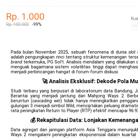
Rp. 1.000
Kua
Rp. 100.000
-99%
Pada bulan November 2025, sebuah fenomena di dunia
slot
adalah pengungkapan rinci tentang struktur kemenangan terse
brand
terkemuka, PG Soft. Analisis mendalam yang dilakukan ol
menguak bagaimana sistem volatilitas tinggi dapat menghasil
menjadi perbincangan hangat di forum-forum diskusi.
🚀 Analisis Eksklusif: Dekode Pola Mu
Studi terbaru yang berpusat di laboratorium data Bandung, 
Berantai yang menjadi jantung dari Mahjong Ways 2. Berb
beruntun (
cascading win
) tidak hanya meningkatkan penggan
gulungan 3 menjadi simbol Wild, menciptakan peluang dramatis.
rata peningkatan Return to Player (RTP) efektif mencapai 96.92
💰 Rekapitulasi Data: Lonjakan Kemenanga
Data agregat dari jaringan platform Asia Tenggara menunjuk
Ways 2 mengalami peningkatan eksponensial dalam kuartal te