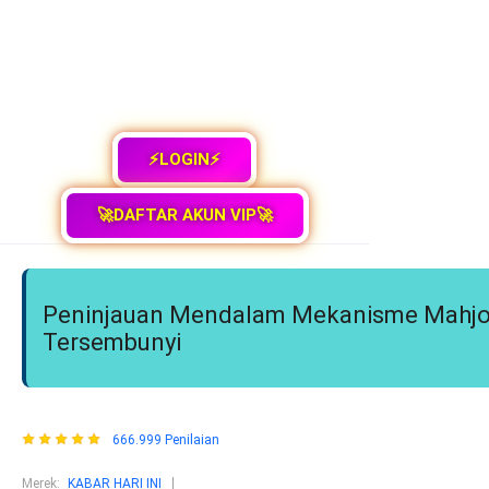
⚡LOGIN⚡
🚀DAFTAR AKUN VIP🚀
Peninjauan Mendalam Mekanisme Mahjo
Tersembunyi
666.999 Penilaian
Merek:
KABAR HARI INI