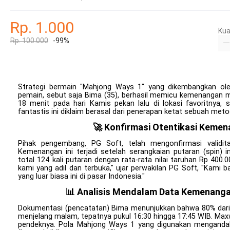
Rp. 1.000
Kua
Rp. 100.000
-99%
Strategi bermain "Mahjong Ways 1" yang dikembangkan ole
pemain, sebut saja Bima (35), berhasil memicu kemenangan m
18 menit pada hari Kamis pekan lalu di lokasi favoritnya,
fantastis ini diklaim berasal dari penerapan ketat sebuah metode
🚀 Konfirmasi Otentikasi Kemen
Pihak pengembang, PG Soft, telah mengonfirmasi validi
Kemenangan ini terjadi setelah serangkaian putaran (spin) i
total 124 kali putaran dengan rata-rata nilai taruhan Rp 400.
kami yang adil dan terbuka," ujar perwakilan PG Soft, "Kami 
yang luar biasa ini di pasar Indonesia."
📊 Analisis Mendalam Data Kemenangan
Dokumentasi (pencatatan) Bima menunjukkan bahwa 80% dari
menjelang malam, tepatnya pukul 16:30 hingga 17:45 WIB. Maxw
pendeknya. Pola Mahjong Ways 1 yang digunakan mengandalka