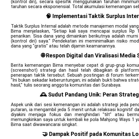
(kontrol diri), secara spesifik menggunakan taruhan minim
taruhan secara eksponensial. Total akumulasi kemenangan se
🧠 Implementasi Taktik Surplus Inter
Taktik Surplus Internal adalah metode manajemen modal yang
Bima menjelaskan, "Setiap kali saya mencapai surplus Rp 
penarikan. Sisa dana yang dimainkan berikutnya adalah murni 
(kontrol diri) saya." Pendekatan ini meminimalkan risiko m
dana yang "gratis" atau telah dijamin keamanannya.
🌐 Respon Digital dan Viralisasi Medi
Berita kemenangan Bima menyebar cepat di grup-grup komun
(screenshot) strategi dan hasil telah dibagikan di platfor
penerapan taktik tersebut. Sebuah postingan di forum terke
"Ini bukan sekadar keberuntungan; ini adalah bukti bahwa str
hasil," tulis seorang anggota komunitas dari Surabaya.
🕰️ Sudut Pandang Unik: Peran Strateg
Aspek unik dari sesi kemenangan ini adalah strategi jeda pe
putaran, ia mengambil jeda 5 menit untuk relaksasi kognitif d
diyakini menjaga fokus dan menghindari "tilt" atau berm
memungkinkan saya untuk kembali ke pola Mahjong Ways 1 yan
Bima saat diwawancarai singkat.
🤝 Dampak Positif pada Komunitas Lo