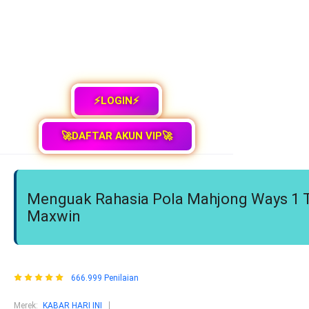
⚡LOGIN⚡
🚀DAFTAR AKUN VIP🚀
Menguak Rahasia Pola Mahjong Ways 1 Ta
Maxwin
666.999 Penilaian
Merek:
KABAR HARI INI