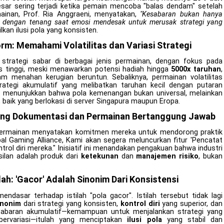
sar sering terjadi ketika pemain mencoba "balas dendam" setelah
ainan, Prof. Ria Anggraeni, menyatakan,
"Kesabaran bukan hanya
 dengan tenang saat emosi mendesak untuk merusak strategi yang
an ilusi pola yang konsisten.
orm: Memahami Volatilitas dan Variasi Strategi
a strategi sabar di berbagai jenis permainan, dengan fokus pada
tas tinggi, meski menawarkan potensi hadiah hingga
5000x taruhan
,
am menahan kerugian beruntun. Sebaliknya, permainan volatilitas
rategi akumulatif yang melibatkan taruhan kecil dengan putaran
ni menunjukkan bahwa pola kemenangan bukan universal, melainkan
 baik yang berlokasi di server
Singapura
maupun Eropa.
orong Dokumentasi dan Permainan Bertanggung Jawab
a permainan menyatakan komitmen mereka untuk mendorong praktik
al Gaming Alliance
, Kami akan segera meluncurkan fitur 'Pencatat
ol diri mereka." Inisiatif ini menandakan pengakuan bahwa industri
ilan adalah produk dari
ketekunan
dan
manajemen risiko
, bukan
lah: 'Gacor' Adalah Sinonim Dari Konsistensi
mendasar terhadap istilah "pola gacor". Istilah tersebut tidak lagi
inonim
dari strategi yang konsisten,
kontrol diri
yang superior, dan
sabaran akumulatif—kemampuan untuk menjalankan strategi yang
bervariasi—itulah yang menciptakan
ilusi pola
yang stabil dan