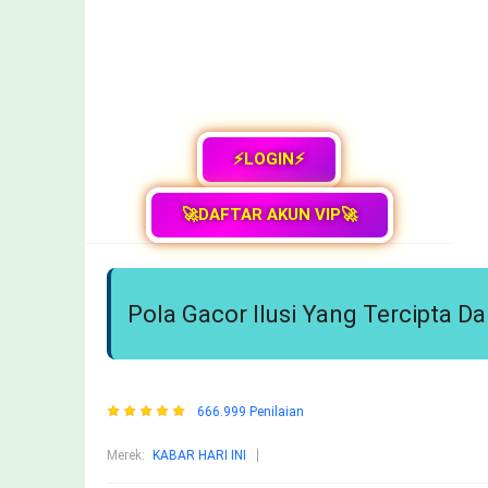
⚡LOGIN⚡
🚀DAFTAR AKUN VIP🚀
Pola Gacor Ilusi Yang Tercipta D
666.999 Penilaian
Merek:
KABAR HARI INI