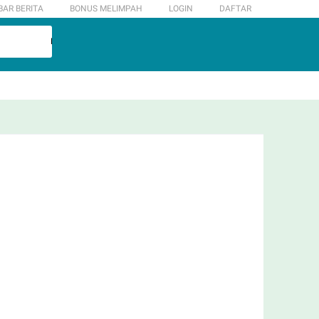
BAR BERITA
BONUS MELIMPAH
LOGIN
DAFTAR
BREAKING NEWS - Markasnya Game Online Hadiah Terbesar dan Terlengka