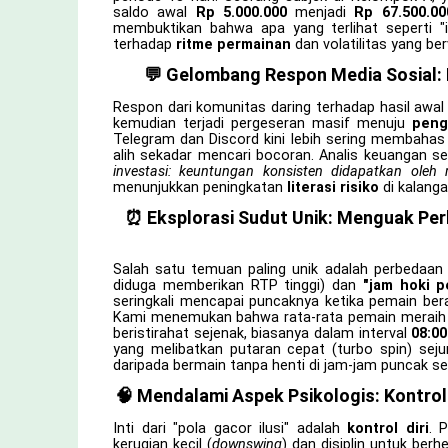
saldo awal
Rp 5.000.000
menjadi
Rp 67.500.00
membuktikan bahwa apa yang terlihat seperti "i
terhadap
ritme permainan
dan volatilitas yang ber
💬 Gelombang Respon Media Sosial: 
Respon dari komunitas daring terhadap hasil awal 
kemudian terjadi pergeseran masif menuju
peng
Telegram dan Discord kini lebih sering membahas
alih sekadar mencari bocoran. Analis keuangan sen
investasi: keuntungan konsisten didapatkan ol
menunjukkan peningkatan
literasi risiko
di kalang
⏰ Eksplorasi Sudut Unik: Menguak Per
Salah satu temuan paling unik adalah perbedaan 
diduga memberikan RTP tinggi) dan
"jam hoki p
seringkali mencapai puncaknya ketika pemain be
Kami menemukan bahwa rata-rata pemain meraih 
beristirahat sejenak, biasanya dalam interval
08:00
yang melibatkan putaran cepat (turbo spin) se
daripada bermain tanpa henti di jam-jam puncak se
🧠 Mendalami Aspek Psikologis: Kontro
Inti dari "pola gacor ilusi" adalah
kontrol diri
. 
kerugian kecil (
downswing
) dan disiplin untuk ber