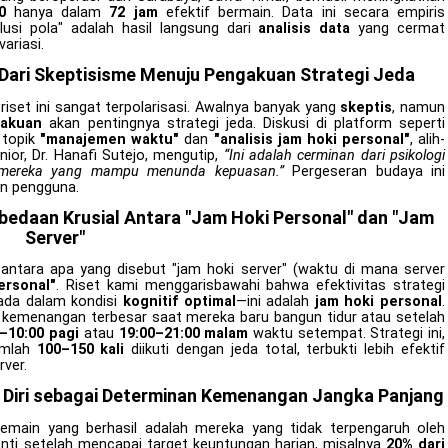
0
hanya dalam
72 jam
efektif bermain. Data ini secara empiris
lusi pola" adalah hasil langsung dari
analisis data
yang cermat
variasi.
Dari Skeptisisme Menuju Pengakuan Strategi Jeda
riset ini sangat terpolarisasi. Awalnya banyak yang
skeptis
, namun
akuan
akan pentingnya strategi jeda. Diskusi di platform seperti
 topik
"manajemen waktu"
dan
"analisis jam hoki personal"
, alih-
ior, Dr. Hanafi Sutejo, mengutip,
“Ini adalah cerminan dari psikologi
eh mereka yang mampu menunda kepuasan.”
Pergeseran budaya ini
an pengguna.
bedaan Krusial Antara "Jam Hoki Personal" dan "Jam
Server"
antara apa yang disebut "jam hoki server" (waktu di mana server
ersonal"
. Riset kami menggarisbawahi bahwa efektivitas strategi
rada dalam kondisi
kognitif optimal
—ini adalah
jam hoki personal
.
kemenangan terbesar saat mereka baru bangun tidur atau setelah
–10:00 pagi
atau
19:00–21:00 malam
waktu setempat. Strategi ini,
jumlah
100–150 kali
diikuti dengan jeda total, terbukti lebih efektif
rver.
l Diri sebagai Determinan Kemenangan Jangka Panjang
Pemain yang berhasil adalah mereka yang tidak terpengaruh oleh
henti setelah mencapai target keuntungan harian, misalnya
20% dari