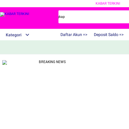
KABAR TERKINI
nline Hadiah Terbesar dan Terlengkap
Daftar Akun =>
Deposit Saldo =>
Kategori