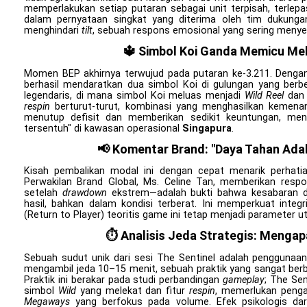
memperlakukan setiap putaran sebagai unit terpisah, terlepa
dalam pernyataan singkat yang diterima oleh tim dukunga
menghindari
tilt
, sebuah respons emosional yang sering menyeb
🔱 Simbol Koi Ganda Memicu Me
Momen BEP akhirnya terwujud pada putaran ke-3.211. Dengan 
berhasil mendaratkan dua simbol Koi di gulungan yang berbe
legendaris, di mana simbol Koi meluas menjadi
Wild Reel
dan 
respin
berturut-turut, kombinasi yang menghasilkan kemen
menutup defisit dan memberikan sedikit keuntungan, menan
tersentuh" di kawasan operasional
Singapura
.
📢 Komentar Brand: "Daya Tahan Ada
Kisah pembalikan modal ini dengan cepat menarik perhati
Perwakilan Brand Global, Ms. Celine Tan, memberikan resp
setelah
drawdown
ekstrem—adalah bukti bahwa kesabaran 
hasil, bahkan dalam kondisi terberat. Ini memperkuat integ
(Return to Player) teoritis game ini tetap menjadi parameter u
⏱️ Analisis Jeda Strategis: Mengap
Sebuah sudut unik dari sesi The Sentinel adalah penggunaa
mengambil jeda 10–15 menit, sebuah praktik yang sangat berb
Praktik ini berakar pada studi perbandingan
gameplay
; The Se
simbol
Wild
yang melekat dan fitur
respin
, memerlukan penga
Megaways
yang berfokus pada volume. Efek psikologis dari