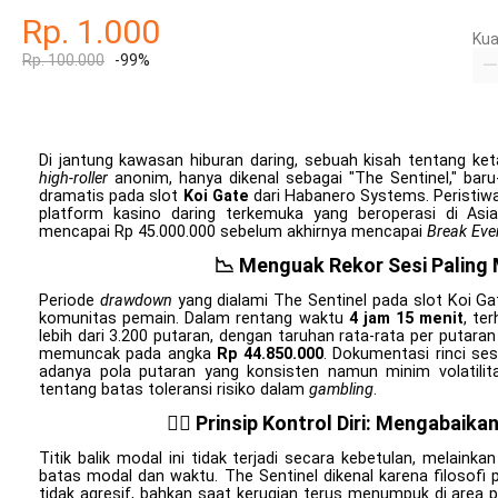
Rp. 1.000
Kua
Rp. 100.000
-99%
Di jantung kawasan hiburan daring, sebuah kisah tentang k
high-roller
anonim, hanya dikenal sebagai "The Sentinel," ba
dramatis pada slot
Koi Gate
dari Habanero Systems. Peristiwa 
platform kasino daring terkemuka yang beroperasi di Asia
mencapai Rp 45.000.000 sebelum akhirnya mencapai
Break Eve
📉 Menguak Rekor Sesi Paling 
Periode
drawdown
yang dialami The Sentinel pada slot Koi Gat
komunitas pemain. Dalam rentang waktu
4 jam 15 menit
, te
lebih dari 3.200 putaran, dengan taruhan rata-rata per putara
memuncak pada angka
Rp 44.850.000
. Dokumentasi rinci se
adanya pola putaran yang konsisten namun minim volatilit
tentang batas toleransi risiko dalam
gambling
.
🧘‍♂️ Prinsip Kontrol Diri: Mengabai
Titik balik modal ini tidak terjadi secara kebetulan, melainka
batas modal dan waktu. The Sentinel dikenal karena filoso
tidak agresif, bahkan saat kerugian terus menumpuk di area 