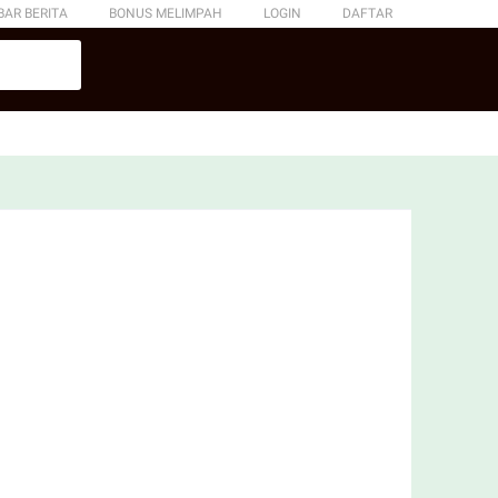
BAR BERITA
BONUS MELIMPAH
LOGIN
DAFTAR
BREAKING NEWS - Markasnya Game Online Hadiah Terbesar dan Terle