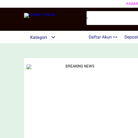
KABAR
Daftar Akun =>
Deposi
Kategori