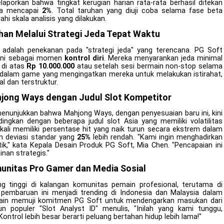
elaporkan bahwa tingkat kerugian harian rata-rata berhasil ditekan
isa mencapai
2%
. Total taruhan yang diuji coba selama fase beta
hi skala analisis yang dilakukan.
uhan Melalui Strategi Jeda Tepat Waktu
adalah penekanan pada "strategi jeda" yang terencana. PG Soft
ini sebagai momen
kontrol diri
. Mereka menyarankan jeda minimal
 di atas
Rp 10.000.000
atau setelah sesi bermain non-stop selama
si dalam game yang mengingatkan mereka untuk melakukan istirahat,
 dan terstruktur.
hjong Ways dengan Judul Slot Kompetitor
menunjukkan bahwa Mahjong Ways, dengan penyesuaian baru ini, kini
ngkan dengan beberapa judul slot Asia yang memiliki volatilitas
ali memiliki persentase hit yang naik turun secara ekstrem dalam
n deviasi standar yang
25%
lebih rendah. "Kami ingin menghadirkan
tik," kata Kepala Desain Produk PG Soft, Mia Chen. "Pencapaian ini
an strategis."
munitas Pro Gamer dan Media Sosial
 tinggi di kalangan komunitas pemain profesional, terutama di
t pembaruan ini menjadi trending di Indonesia dan Malaysia dalam
in memuji komitmen PG Soft untuk mendengarkan masukan dari
 populer "Slot Analyst ID" menulis, "Inilah yang kami tunggu,
 Kontrol lebih besar berarti peluang bertahan hidup lebih lama!"