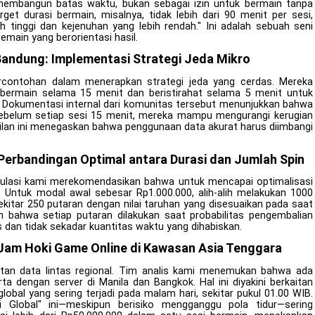
 membangun batas waktu, bukan sebagai izin untuk bermain tanpa
et durasi bermain, misalnya, tidak lebih dari 90 menit per sesi,
 tinggi dan kejenuhan yang lebih rendah." Ini adalah sebuah seni
emain yang berorientasi hasil.
andung: Implementasi Strategi Jeda Mikro
rcontohan dalam menerapkan strategi jeda yang cerdas. Mereka
 bermain selama 15 menit dan beristirahat selama 5 menit untuk
 Dokumentasi internal dari komunitas tersebut menunjukkan bahwa
ebelum setiap sesi 15 menit, mereka mampu mengurangi kerugian
ilan ini menegaskan bahwa penggunaan data akurat harus diimbangi
Perbandingan Optimal antara Durasi dan Jumlah Spin
lkulasi kami merekomendasikan bahwa untuk mencapai optimalisasi
 Untuk modal awal sebesar Rp1.000.000, alih-alih melakukan 1000
sekitar 250 putaran dengan nilai taruhan yang disesuaikan pada saat
 bahwa setiap putaran dilakukan saat probabilitas pengembalian
s dan tidak sekadar kuantitas waktu yang dihabiskan.
 Jam Hoki Game Online di Kawasan Asia Tenggara
tan data lintas regional. Tim analis kami menemukan bahwa ada
ta dengan server di Manila dan Bangkok. Hal ini diyakini berkaitan
lobal yang sering terjadi pada malam hari, sekitar pukul 01.00 WIB.
Global" ini—meskipun berisiko mengganggu pola tidur—sering