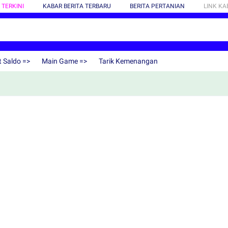
 TERKINI
KABAR BERITA TERBARU
BERITA PERTANIAN
LINK KA
t Saldo =>
Main Game =>
Tarik Kemenangan