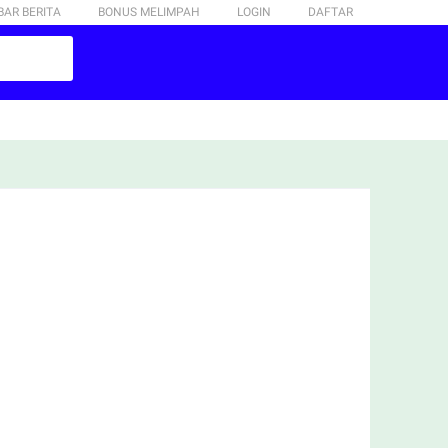
BAR BERITA
BONUS MELIMPAH
LOGIN
DAFTAR