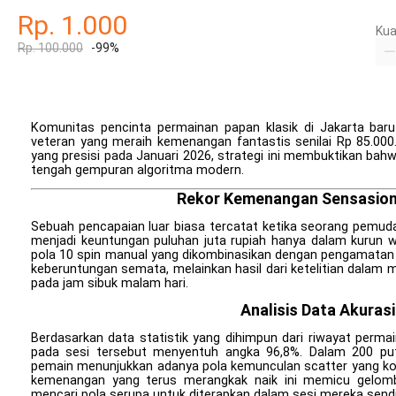
Rp. 1.000
Kua
Rp. 100.000
-99%
Komunitas pencinta permainan papan klasik di Jakarta baru-
veteran yang meraih kemenangan fantastis senilai Rp 85.000
yang presisi pada Januari 2026, strategi ini membuktikan ba
tengah gempuran algoritma modern.
Rekor Kemenangan Sensasiona
Sebuah pencapaian luar biasa tercatat ketika seorang pemud
menjadi keuntungan puluhan juta rupiah hanya dalam kurun 
pola 10 spin manual yang dikombinasikan dengan pengamatan 
keberuntungan semata, melainkan hasil dari ketelitian dala
pada jam sibuk malam hari.
Analisis Data Akurasi
Berdasarkan data statistik yang dihimpun dari riwayat perma
pada sesi tersebut menyentuh angka 96,8%. Dalam 200 pu
pemain menunjukkan adanya pola kemunculan scatter yang kons
kemenangan yang terus merangkak naik ini memicu gelomba
mencari pola serupa untuk diterapkan dalam sesi mereka sendir