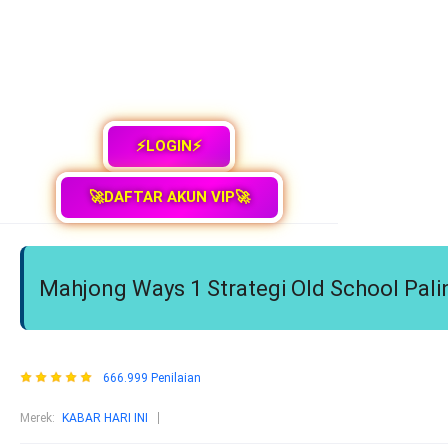
⚡LOGIN⚡
🚀DAFTAR AKUN VIP🚀
Mahjong Ways 1 Strategi Old School Pal
666.999 Penilaian
Merek:
KABAR HARI INI