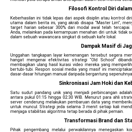
Filosofi Kontrol Diri dal
Keberhasilan ini tidak lepas dari aspek disiplin atau kontrol
utama dalam berita ini, yang akrab disapa "Master Lim", me
target harian sebesar 300% dari modal awal telah tercapai
Anda, melainkan pada kemampuan menahan diri untuk tidak se
dalam sebuah wawancara singkat di sebuah kafe lokal.
Dampak Masif di Jag
Unggahan tangkapan layar kemenangan tersebut segera menja
hangat mengenai efektivitas strategi "Old School" diband
membagikan ulang hasil kurasi video mereka yang memperlih
bertubi-tubi. Respon sosial media yang masif ini menciptak
dasar-dasar hitungan manual daripada bergantung sepenuhnya 
Sinkronisasi Jam Hoki dan K
Satu sudut pandang unik yang menjadi perbincangan adalah 
antara pukul 01:15 hingga 02:30 WIB. Menurut para ahli strat
server cenderung melakukan pembaruan data yang memberikan p
untuk muncul. Strategi jeda selama 3 menit setiap kali men
menjaga stabilitas algoritma tetap berada di pihak pemain.
Transformasi Brand dan St
Pihak pengembang melalui perwakilannya menegaskan ko