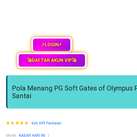
⚡LOGIN⚡
🚀DAFTAR AKUN VIP🚀
Pola Menang PG Soft Gates of Olympus 
Santai
666.999 Penilaian
Merek:
KABAR HARI INI